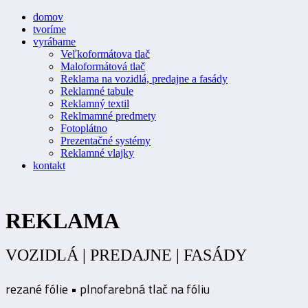
domov
tvoríme
vyrábame
Veľkoformátova tlač
Maloformátová tlač
Reklama na vozidlá, predajne a fasády
Reklamné tabule
Reklamný textil
Reklmamné predmety
Fotoplátno
Prezentačné systémy
Reklamné vlajky
kontakt
REKLAMA
VOZIDLÁ | PREDAJNE | FASÁDY
rezané fólie • plnofarebná tlač na fóliu