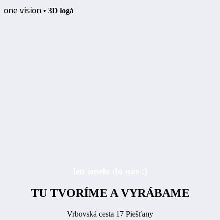
one vision
• 3D logá
len smelo do nás :)
TU TVORÍME A VYRÁBAME
Vrbovská cesta 17 Piešťany